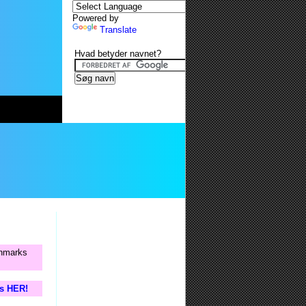
Powered by
Translate
Hvad betyder navnet?
anmarks
is HER!