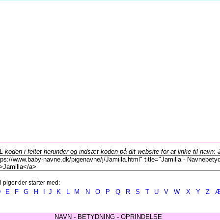
koden i feltet herunder og indsæt koden på dit website for at linke til navn:
l piger der starter med:
D
E
F
G
H
I
J
K
L
M
N
O
P
Q
R
S
T
U
V
W
X
Y
Z
NAVN - BETYDNING - OPRINDELSE