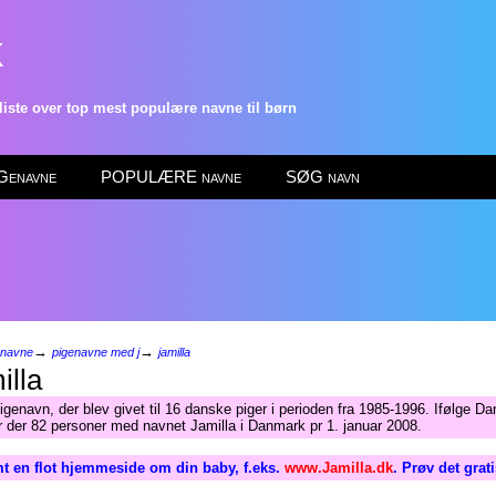
k
ste over top mest populære navne til børn
enavne
POPULÆRE navne
SØG navn
→
→
enavne
pigenavne med j
jamilla
illa
igenavn, der blev givet til 16 danske piger i perioden fra 1985-1996. Ifølge D
ar der 82 personer med navnet Jamilla i Danmark pr 1. januar 2008.
t en flot hjemmeside om din baby, f.eks.
www.Jamilla.dk
. Prøv det grat