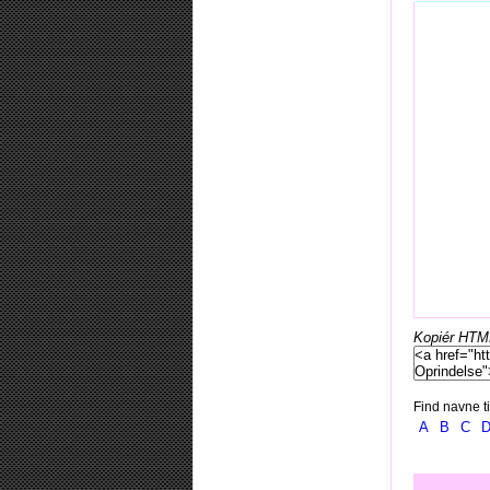
Kopiér HTML-
Find navne ti
A
B
C