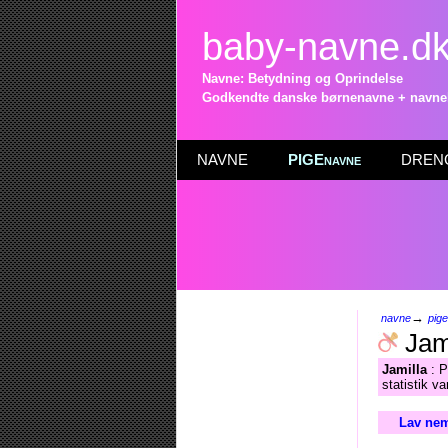
baby-navne.d
Navne: Betydning og Oprindelse
Godkendte danske børnenavne + navneli
NAVNE
PIGEnavne
DRENG
→
navne
pig
Jam
Jamilla
: P
statistik v
Lav nem