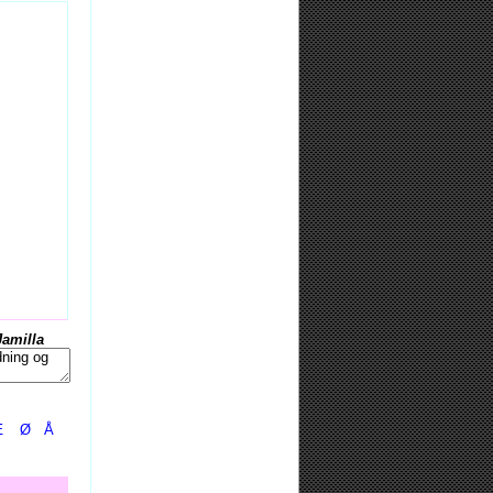
Jamilla
Æ
Ø
Å