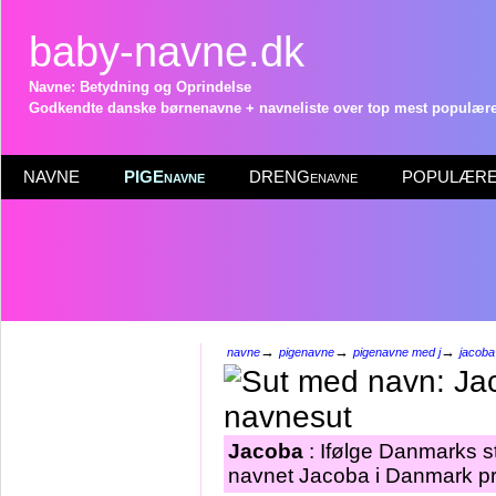
baby-navne.dk
Navne: Betydning og Oprindelse
Godkendte danske børnenavne + navneliste over top mest populære 
NAVNE
PIGEnavne
DRENGenavne
POPULÆRE 
→
→
→
navne
pigenavne
pigenavne med j
jacoba
Jacoba
: Ifølge Danmarks st
navnet Jacoba i Danmark pr