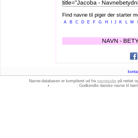
Find navne til piger der starter m
A
B
C
D
E
F
G
H
I
J
K
L
M
NAVN - BET
konta
Navne-databasen er kompileret ud fra
navnesider
på nettet 
•
baby-navne.dk
: Godkendte danske
navne til bør