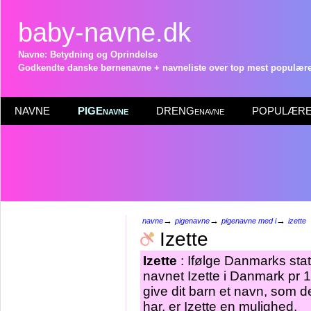
baby-navne.dk
Navne: Betydning og Oprindelse
Godkendte danske børnenavne + navneliste over top mest populære 
NAVNE
PIGEnavne
DRENGenavne
POPULÆRE 
→
→
→
navne
pigenavne
pigenavne med i
izette
Izette
Izette
: Ifølge Danmarks stat
navnet Izette i Danmark pr 1
give dit barn et navn, som d
har, er Izette en mulighed.