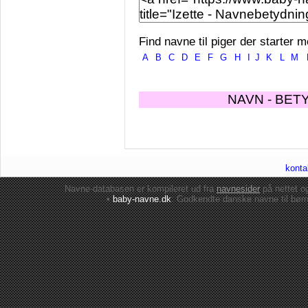
Find navne til piger der starter m
A
B
C
D
E
F
G
H
I
J
K
L
M
NAVN - BET
konta
Navne-databasen er kompileret ud fra
navnesider
på nettet 
•
baby-navne.dk
: Godkendte danske
navne til bør