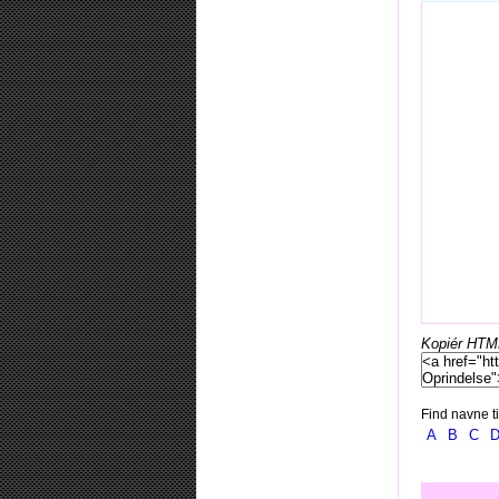
Kopiér HTML-
Find navne ti
A
B
C