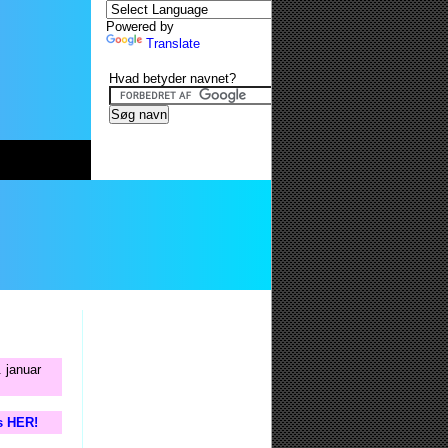
Powered by
Translate
Hvad betyder navnet?
 januar
is HER!