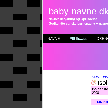
baby-navne.d
Navne: Betydning og Oprindelse
Godkendte danske børnenavne + navneli
NAVNE
PIGEnavne
DRENG
→
navne
pig
Isol
Isolde
: If
2008.
Lav ne