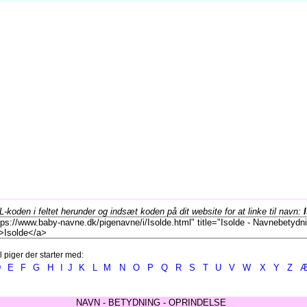
koden i feltet herunder og indsæt koden på dit website for at linke til navn:
l piger der starter med:
D
E
F
G
H
I
J
K
L
M
N
O
P
Q
R
S
T
U
V
W
X
Y
Z
NAVN - BETYDNING - OPRINDELSE