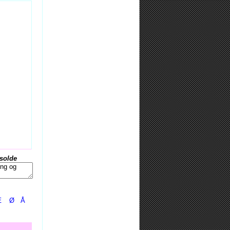
Isolde
Æ
Ø
Å