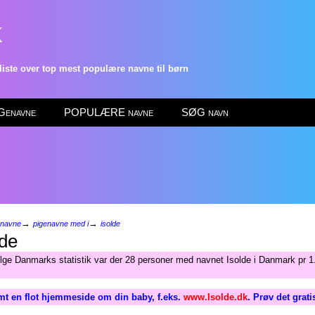
k
ste over top mest populære navne til børn
enavne
POPULÆRE navne
SØG navn
→
→
enavne
pigenavne med i
isolde
de
ølge Danmarks statistik var der 28 personer med navnet Isolde i Danmark pr 1.
mt en flot hjemmeside om din baby, f.eks.
www.Isolde.dk
. Prøv det grat