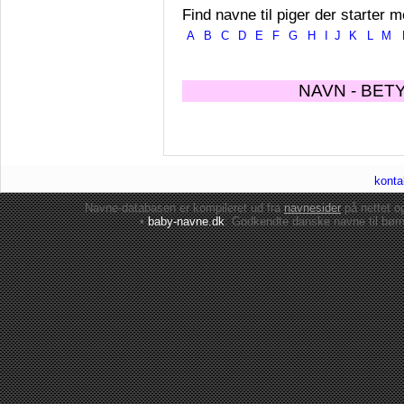
Find navne til piger der starter m
A
B
C
D
E
F
G
H
I
J
K
L
M
NAVN - BET
konta
Navne-databasen er kompileret ud fra
navnesider
på nettet 
•
baby-navne.dk
: Godkendte danske
navne til bør