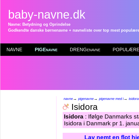
baby-navne.dk
Navne: Betydning og Oprindelse
Godkendte danske børnenavne + navneliste over top mest populære 
NAVNE
PIGEnavne
DRENGenavne
POPULÆRE 
→
→
→
navne
pigenavne
pigenavne med i
isidora
Isidora
Isidora
: Ifølge Danmarks st
Isidora i Danmark pr 1. janu
Lav nemt en flot h