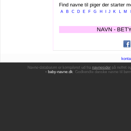
Find navne til piger der starter m
A
B
C
D
E
F
G
H
I
J
K
L
M
NAVN - BET
konta
Navne-databasen er kompileret ud fra
navnesider
på nettet 
•
baby-navne.dk
: Godkendte danske
navne til bør