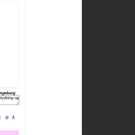
Ingeburg
Æ
Ø
Å