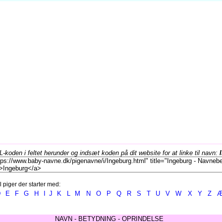
koden i feltet herunder og indsæt koden på dit website for at linke til navn:
l piger der starter med:
D
E
F
G
H
I
J
K
L
M
N
O
P
Q
R
S
T
U
V
W
X
Y
Z
NAVN - BETYDNING - OPRINDELSE