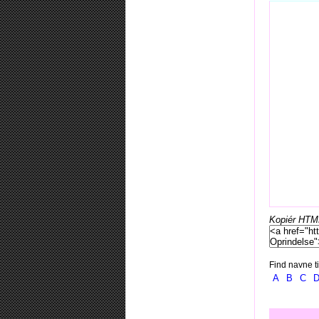
Kopiér HTML-
Find navne ti
A
B
C