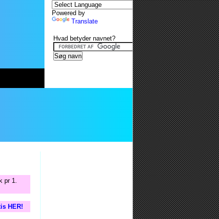
Powered by
Translate
Hvad betyder navnet?
 pr 1.
tis HER!