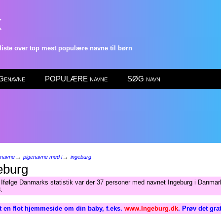
k
ste over top mest populære navne til børn
enavne
POPULÆRE navne
SØG navn
→
→
enavne
pigenavne med i
ingeburg
eburg
 Ifølge Danmarks statistik var der 37 personer med navnet Ingeburg i Danmark
.
 en flot hjemmeside om din baby, f.eks.
www.Ingeburg.dk
. Prøv det gra