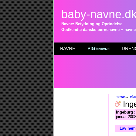
baby-navne.d
Navne: Betydning og Oprindelse
Godkendte danske børnenavne + navneli
NAVNE
PIGEnavne
DRENG
→
navne
pig
Ing
Ingeburg
:
januar 2008
Lav nemt