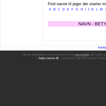
Find navne til piger der starter m
A
B
C
D
E
F
G
H
I
J
K
L
M
NAVN - BET
konta
Navne-databasen er kompileret ud fra
navnesider
på nettet 
•
baby-navne.dk
: Godkendte danske
navne til bør