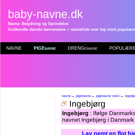
baby-navne.dk
Navne: Betydning og Oprindelse
Godkendte danske børnenavne + navneliste over top mest populære 
NAVNE
PIGEnavne
DRENGenavne
POPULÆRE 
→
→
→
navne
pigenavne
pigenavne med i
ingebj
Ingebjørg
Ingebjørg
: Ifølge Danmarks
navnet Ingebjørg i Danmark 
Lav nemt en flot h