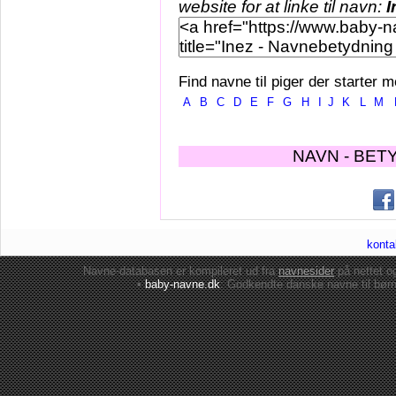
website for at linke til navn:
I
Find navne til piger der starter m
A
B
C
D
E
F
G
H
I
J
K
L
M
NAVN - BET
konta
Navne-databasen er kompileret ud fra
navnesider
på nettet 
•
baby-navne.dk
: Godkendte danske
navne til bør