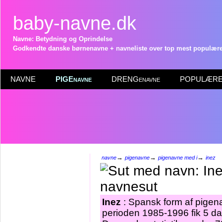
baby-navne.dk
Navne: Betydning og Oprindelse
Godkendte danske børnenavne + navneliste over top mest populære 
NAVNE
PIGEnavne
DRENGenavne
POPULÆRE 
→
→
→
navne
pigenavne
pigenavne med i
inez
Inez
: Spansk form af pigen
perioden 1985-1996 fik 5 da