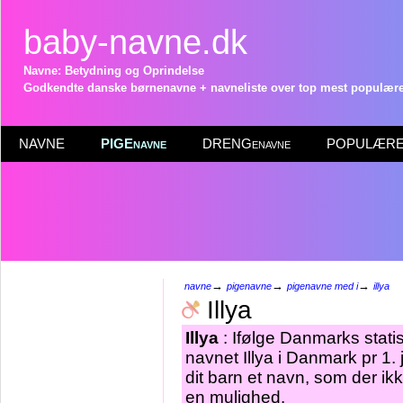
baby-navne.dk
Navne: Betydning og Oprindelse
Godkendte danske børnenavne + navneliste over top mest populære 
NAVNE
PIGEnavne
DRENGenavne
POPULÆRE 
→
→
→
navne
pigenavne
pigenavne med i
illya
Illya
Illya
: Ifølge Danmarks stati
navnet Illya i Danmark pr 1.
dit barn et navn, som der ikke
en mulighed.