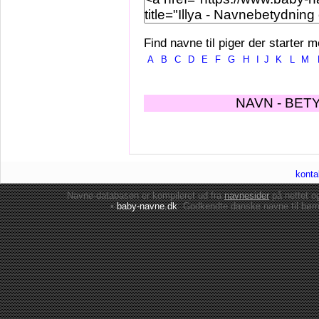
Find navne til piger der starter m
A
B
C
D
E
F
G
H
I
J
K
L
M
NAVN - BET
konta
Navne-databasen er kompileret ud fra
navnesider
på nettet 
•
baby-navne.dk
: Godkendte danske
navne til bør