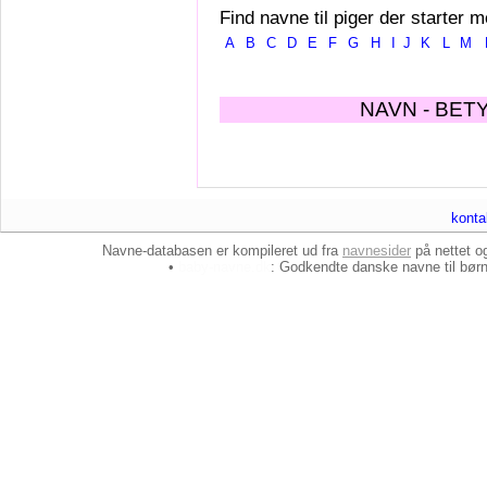
Find navne til piger der starter m
A
B
C
D
E
F
G
H
I
J
K
L
M
NAVN - BET
konta
Navne-databasen er kompileret ud fra
navnesider
på nettet 
•
baby-navne.dk
: Godkendte danske
navne til bør