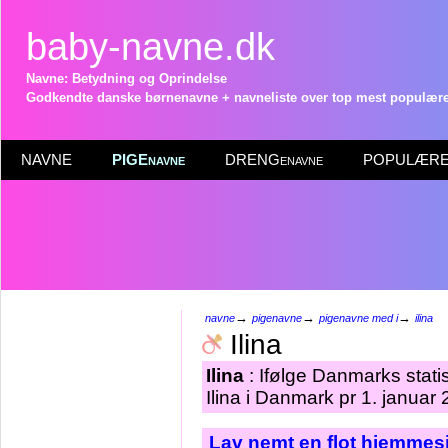
baby-navne.dk
Navne: Betydning og Oprindelse
Godkendte danske børnenavne + navneliste over top mest populære 
NAVNE
PIGEnavne
DRENGenavne
POPULÆRE 
→
→
→
navne
pigenavne
pigenavne med i
ilina
Ilina
Ilina
: Ifølge Danmarks stati
Ilina i Danmark pr 1. januar
Lav nemt en flot hjemmesi