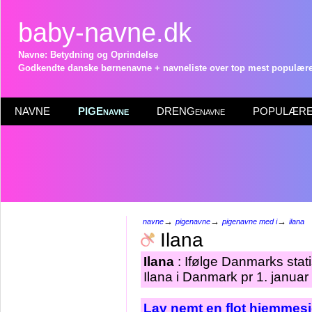
baby-navne.dk
Navne: Betydning og Oprindelse
Godkendte danske børnenavne + navneliste over top mest populære 
NAVNE
PIGEnavne
DRENGenavne
POPULÆRE 
→
→
→
navne
pigenavne
pigenavne med i
ilana
Ilana
Ilana
: Ifølge Danmarks stat
Ilana i Danmark pr 1. januar
Lav nemt en flot hjemmesi