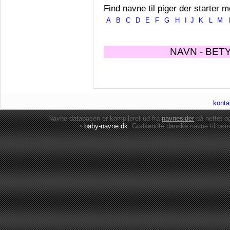
Find navne til piger der starter m
A
B
C
D
E
F
G
H
I
J
K
L
M
NAVN - BET
konta
Navne-databasen er kompileret ud fra
navnesider
på nettet 
•
baby-navne.dk
: Godkendte danske
navne til bør