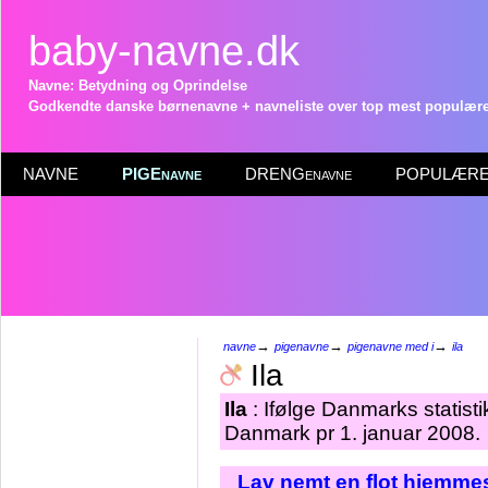
baby-navne.dk
Navne: Betydning og Oprindelse
Godkendte danske børnenavne + navneliste over top mest populære 
NAVNE
PIGEnavne
DRENGenavne
POPULÆRE 
→
→
→
navne
pigenavne
pigenavne med i
ila
Ila
Ila
: Ifølge Danmarks statisti
Danmark pr 1. januar 2008.
Lav nemt en flot hjemmes