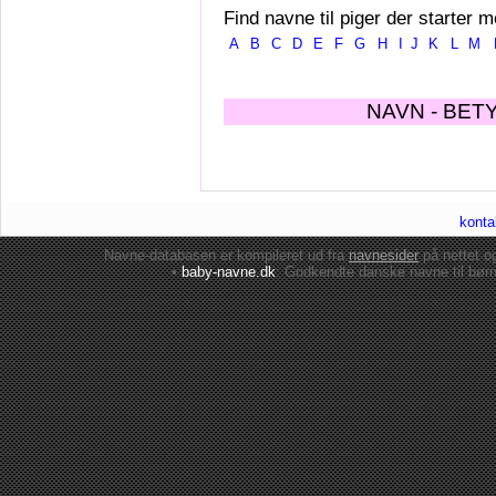
Find navne til piger der starter m
A
B
C
D
E
F
G
H
I
J
K
L
M
NAVN - BET
konta
Navne-databasen er kompileret ud fra
navnesider
på nettet 
•
baby-navne.dk
: Godkendte danske
navne til bør