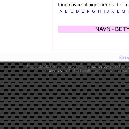
Find navne til piger der starter m
A
B
C
D
E
F
G
H
I
J
K
L
M
NAVN - BET
konta
Navne-databasen er kompileret ud fra
navnesider
på nettet 
•
baby-navne.dk
: Godkendte danske
navne til bør