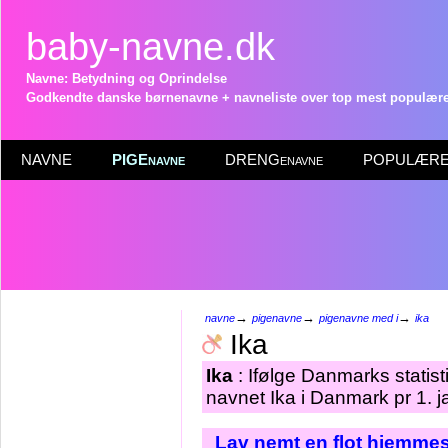
baby-navne.dk
Navne: Betydning og Oprindelse
Godkendte danske børnenavne + navneliste over top mest populære 
NAVNE
PIGEnavne
DRENGenavne
POPULÆRE 
→
→
→
navne
pigenavne
pigenavne med i
ika
Ika
Ika
: Ifølge Danmarks statist
navnet Ika i Danmark pr 1. 
Lav nemt en flot hjemmes