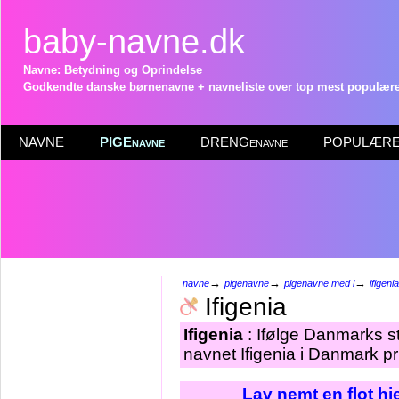
baby-navne.dk
Navne: Betydning og Oprindelse
Godkendte danske børnenavne + navneliste over top mest populære 
NAVNE
PIGEnavne
DRENGenavne
POPULÆRE 
→
→
→
navne
pigenavne
pigenavne med i
ifigenia
Ifigenia
Ifigenia
: Ifølge Danmarks st
navnet Ifigenia i Danmark pr
Lav nemt en flot h