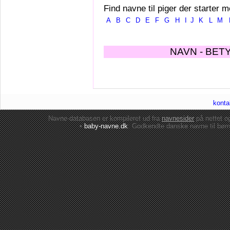
Find navne til piger der starter m
A
B
C
D
E
F
G
H
I
J
K
L
M
NAVN - BET
konta
Navne-databasen er kompileret ud fra
navnesider
på nettet 
•
baby-navne.dk
: Godkendte danske
navne til bør