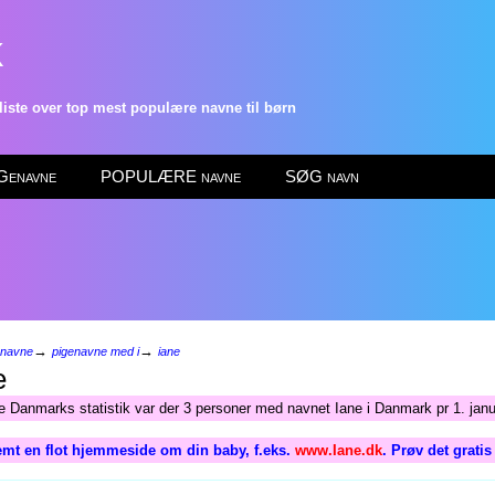
k
ste over top mest populære navne til børn
enavne
POPULÆRE navne
SØG navn
→
→
enavne
pigenavne med i
iane
e
ge Danmarks statistik var der 3 personer med navnet Iane i Danmark pr 1. jan
mt en flot hjemmeside om din baby, f.eks.
www.Iane.dk
. Prøv det grati