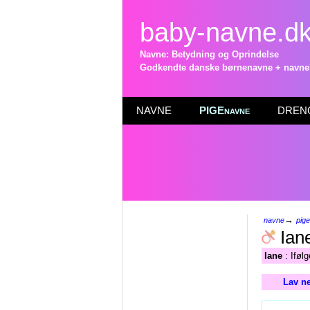
baby-navne.d
Navne: Betydning og Oprindelse
Godkendte danske børnenavne + navneli
NAVNE
PIGEnavne
DRENG
→
navne
pig
Ian
Iane
: Iføl
Lav ne