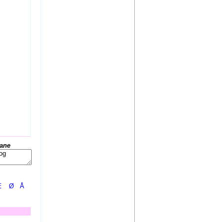
Iane
Æ
Ø
Å