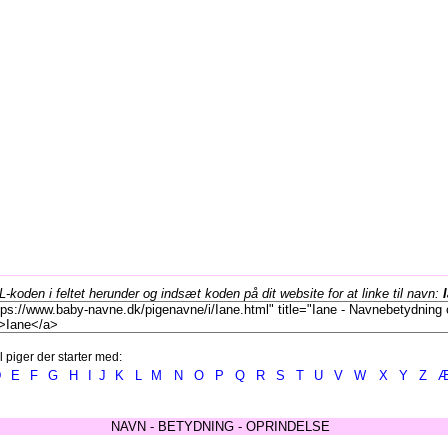
koden i feltet herunder og indsæt koden på dit website for at linke til navn:
l piger der starter med:
D
E
F
G
H
I
J
K
L
M
N
O
P
Q
R
S
T
U
V
W
X
Y
Z
NAVN - BETYDNING - OPRINDELSE