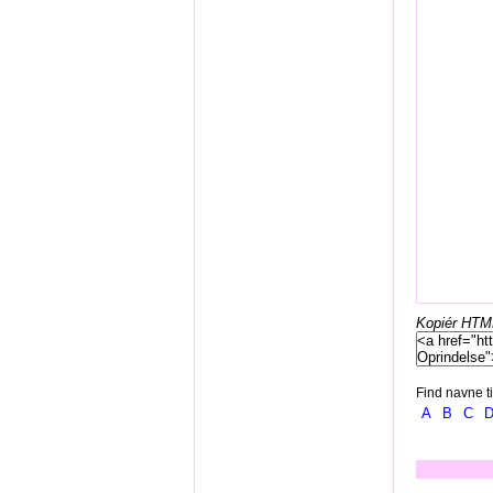
Kopiér HTML-
Find navne ti
A
B
C