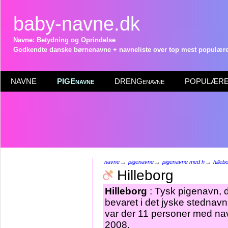
baby-navne.dk
Navne: Betydning og Oprindelse
Godkendte danske børnenavne + navneliste over top mest populære 
NAVNE
PIGEnavne
DRENGenavne
POPULÆRE 
→
→
→
navne
pigenavne
pigenavne med h
hilleb
Hilleborg
Hilleborg
: Tysk pigenavn, d
bevaret i det jyske stednav
var der 11 personer med nav
2008.