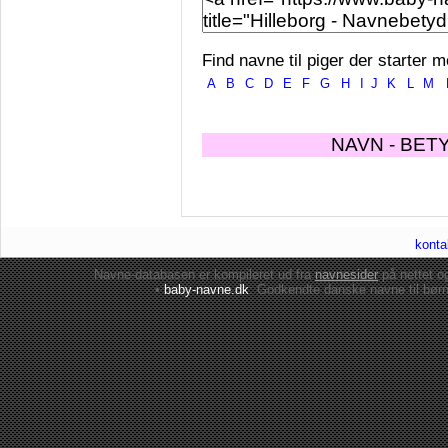
Find navne til piger der starter m
A
B
C
D
E
F
G
H
I
J
K
L
M
NAVN - BET
konta
Navne-databasen er kompileret ud fra
navnesider
på nettet 
•
baby-navne.dk
: Godkendte danske
navne til bør