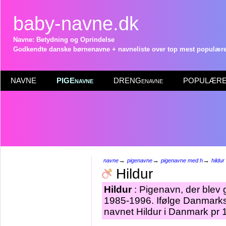
baby-navne.dk
Navne: Betydning og Oprindelse
Godkendte danske børnenavne + navneliste over top mest populære 
NAVNE
PIGEnavne
DRENGenavne
POPULÆRE 
→
→
→
navne
pigenavne
pigenavne med h
hildur
Hildur
Hildur
: Pigenavn, der blev g
1985-1996. Ifølge Danmarks 
navnet Hildur i Danmark pr 1