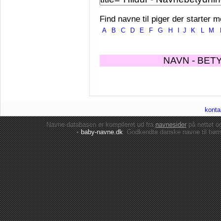
Find navne til piger der starter m
A
B
C
D
E
F
G
H
I
J
K
L
M
NAVN - BET
konta
Navne-databasen er kompileret ud fra
navnesider
på nettet 
•
baby-navne.dk
: Godkendte danske
navne til bør