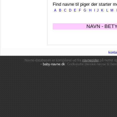
Find navne til piger der starter m
A
B
C
D
E
F
G
H
I
J
K
L
M
NAVN - BET
konta
Navne-databasen er kompileret ud fra
navnesider
på nettet 
•
baby-navne.dk
: Godkendte danske
navne til bør