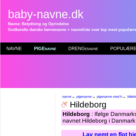
baby-navne.dk
Navne: Betydning og Oprindelse
Godkendte danske børnenavne + navneliste over top mest populære 
NAVNE
PIGEnavne
DRENGenavne
POPULÆRE 
→
→
→
navne
pigenavne
pigenavne med h
hilde
Hildeborg
Hildeborg
: Ifølge Danmarks
navnet Hildeborg i Danmark 
Lav nemt en flot h