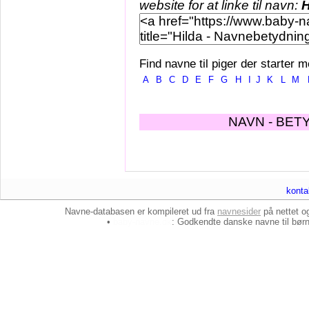
website for at linke til navn:
H
Find navne til piger der starter m
A
B
C
D
E
F
G
H
I
J
K
L
M
NAVN - BET
konta
Navne-databasen er kompileret ud fra
navnesider
på nettet 
•
baby-navne.dk
: Godkendte danske
navne til bør