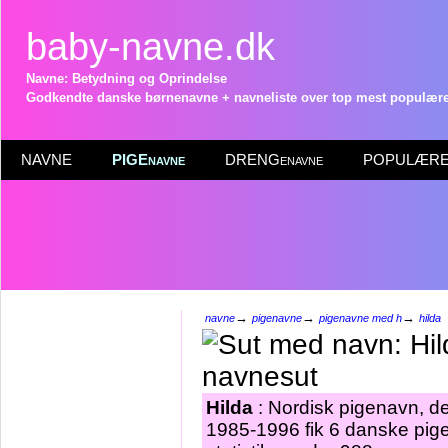
baby-navne.dk
Navne: Betydning og Oprindelse
Godkendte danske børnenavne + navneliste over top mest populære 
NAVNE
PIGEnavne
DRENGenavne
POPULÆRE 
→
→
→
navne
pigenavne
pigenavne med h
hilda
Hilda
: Nordisk pigenavn, de
1985-1996 fik 6 danske pige