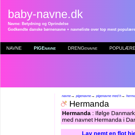
baby-navne.dk
Navne: Betydning og Oprindelse
Godkendte danske børnenavne + navneliste over top mest populære 
NAVNE
PIGEnavne
DRENGenavne
POPULÆRE 
→
→
→
navne
pigenavne
pigenavne med h
herm
Hermanda
Hermanda
: Ifølge Danmarks
med navnet Hermanda i Dan
Lav nemt en flot h