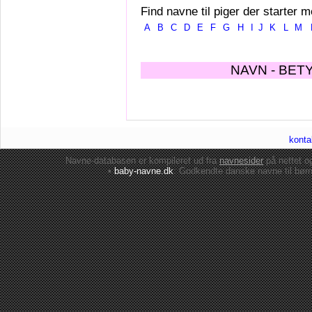
Find navne til piger der starter m
A
B
C
D
E
F
G
H
I
J
K
L
M
NAVN - BET
konta
Navne-databasen er kompileret ud fra
navnesider
på nettet 
•
baby-navne.dk
: Godkendte danske
navne til bør