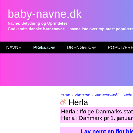
baby-navne.dk
Navne: Betydning og Oprindelse
Godkendte danske børnenavne + navneliste over top mest populære 
NAVNE
PIGEnavne
DRENGenavne
POPULÆRE 
→
→
→
navne
pigenavne
pigenavne med h
herla
Herla
Herla
: Ifølge Danmarks stat
Herla i Danmark pr 1. janua
Lav nemt en flot h