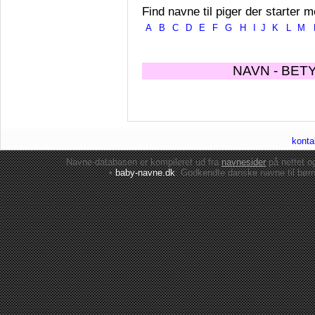
Find navne til piger der starter m
A
B
C
D
E
F
G
H
I
J
K
L
M
NAVN - BET
konta
Navne-databasen er kompileret ud fra
navnesider
på nettet 
•
baby-navne.dk
: Godkendte danske
navne til bør