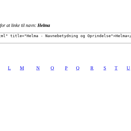
or at linke til navn:
Helma
L
M
N
O
P
Q
R
S
T
U