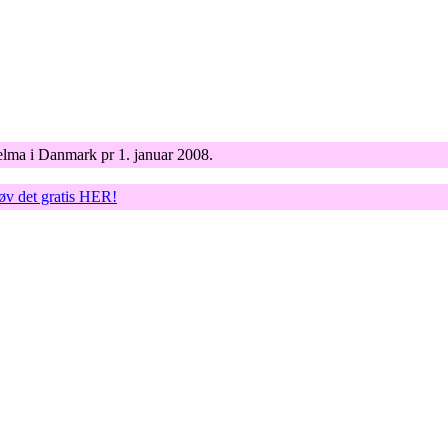
elma i Danmark pr 1. januar 2008.
røv det gratis HER!