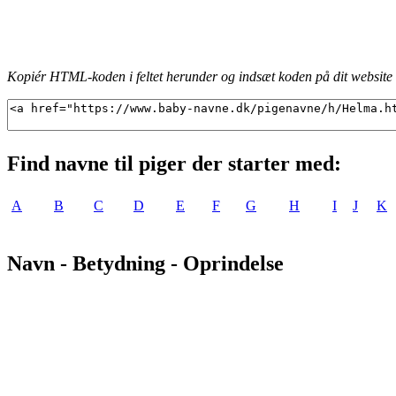
Kopiér HTML-koden i feltet herunder og indsæt koden på dit website f
Find navne til piger der starter med:
A
B
C
D
E
F
G
H
I
J
K
Navn - Betydning - Oprindelse