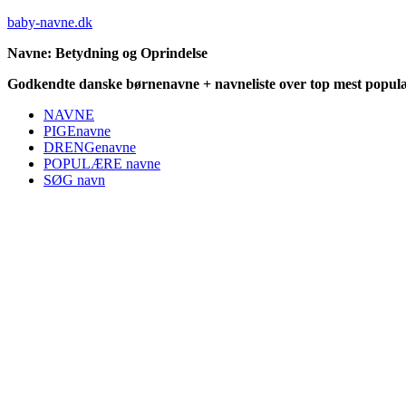
baby-navne.dk
Navne: Betydning og Oprindelse
Godkendte danske børnenavne + navneliste over top mest populæ
NAVNE
PIGEnavne
DRENGenavne
POPULÆRE navne
SØG navn