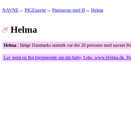
NAVNE
→
PIGEnavne
→
Pigenavne med H
→
Helma
Helma
Helma
: Ifølge Danmarks statistik var der 26 personer med navnet H
Lav nemt en flot hjemmeside om din baby, f.eks.
www.Helma.dk
. P