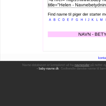
Find navne til piger der starter m
A
B
C
D
E
F
G
H
I
J
K
L
M
NAVN - BET
konta
Navne-databasen er kompileret ud fra
navnesider
på nettet 
•
baby-navne.dk
: Godkendte danske
navne til bør