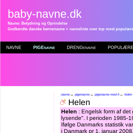
baby-navne.dk
Navne: Betydning og Oprindelse
Godkendte danske børnenavne + navneliste over top mest populære 
NAVNE
PIGEnavne
DRENGenavne
POPULÆRE 
→
→
→
navne
pigenavne
pigenavne med h
helen
Helen
Helen
: Engelsk form af de
lysende". I perioden 1985-1
Ifølge Danmarks statistik v
i Danmark pr 1. januar 2008