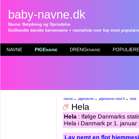
baby-navne.dk
Navne: Betydning og Oprindelse
Godkendte danske børnenavne + navneliste over top mest populære 
NAVNE
PIGEnavne
DRENGenavne
POPULÆRE 
→
→
→
navne
pigenavne
pigenavne med h
hela
Hela
Hela
: Ifølge Danmarks stat
Hela i Danmark pr 1. januar
Lav nemt en flot hjemmesi