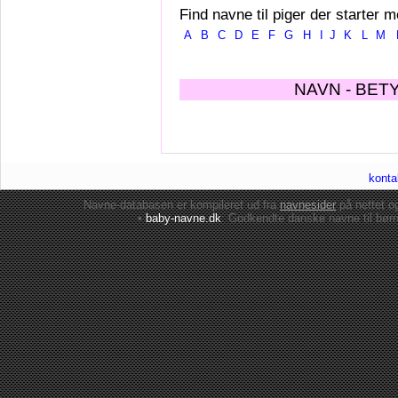
Find navne til piger der starter m
A
B
C
D
E
F
G
H
I
J
K
L
M
NAVN - BET
konta
Navne-databasen er kompileret ud fra
navnesider
på nettet 
•
baby-navne.dk
: Godkendte danske
navne til bør