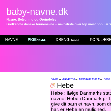
baby-navne.dk
Navne: Betydning og Oprindelse
Godkendte danske børnenavne + navneliste over top mest populære 
NAVNE
PIGEnavne
DRENGenavne
POPULÆRE 
→
→
→
navne
pigenavne
pigenavne med h
hebe
Hebe
Hebe
: Ifølge Danmarks stat
navnet Hebe i Danmark pr 1.
give dit barn et navn, som d
har, er Hebe en mulighed.