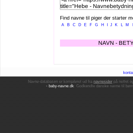
Find navne til piger der starter m
A
B
C
D
E
F
G
H
I
J
K
L
M
NAVN - BET
konta
Navne-databasen er kompileret ud fra
navnesider
på nettet 
•
baby-navne.dk
: Godkendte danske
navne til bør