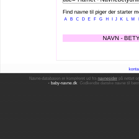
Find navne til piger der starter m
A
B
C
D
E
F
G
H
I
J
K
L
M
NAVN - BET
konta
Navne-databasen er kompileret ud fra
navnesider
på nettet 
•
baby-navne.dk
: Godkendte danske
navne til bør