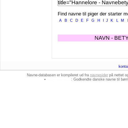
Find navne til piger der starter m
A
B
C
D
E
F
G
H
I
J
K
L
M
NAVN - BET
konta
Navne-databasen er kompileret ud fra
navnesider
på nettet 
•
baby-navne.dk
: Godkendte danske
navne til bør