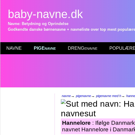
baby-navne.dk
Navne: Betydning og Oprindelse
Godkendte danske børnenavne + navneliste over top mest populære 
NAVNE
PIGEnavne
DRENGenavne
POPULÆRE 
→
→
→
navne
pigenavne
pigenavne med h
hanne
Hannelore
: Ifølge Danmark
navnet Hannelore i Danmark 