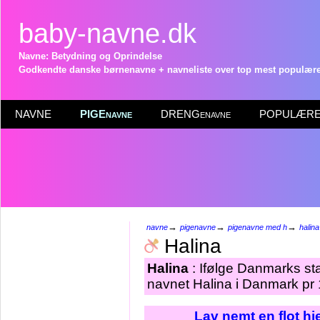
baby-navne.dk
Navne: Betydning og Oprindelse
Godkendte danske børnenavne + navneliste over top mest populære 
NAVNE
PIGEnavne
DRENGenavne
POPULÆRE 
→
→
→
navne
pigenavne
pigenavne med h
halina
Halina
Halina
: Ifølge Danmarks sta
navnet Halina i Danmark pr 
Lav nemt en flot h