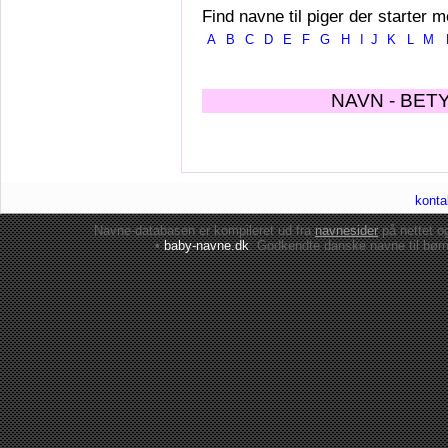
Find navne til piger der starter m
A
B
C
D
E
F
G
H
I
J
K
L
M
NAVN - BET
konta
Navne-databasen er kompileret ud fra
navnesider
på nettet 
•
baby-navne.dk
: Godkendte danske
navne til bør