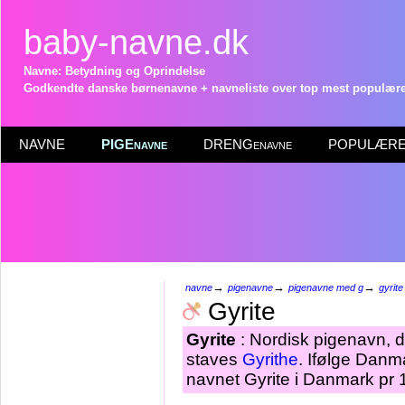
baby-navne.dk
Navne: Betydning og Oprindelse
Godkendte danske børnenavne + navneliste over top mest populære 
NAVNE
PIGEnavne
DRENGenavne
POPULÆRE 
→
→
→
navne
pigenavne
pigenavne med g
gyrite
Gyrite
Gyrite
: Nordisk pigenavn, 
staves
Gyrithe
. Ifølge Danm
navnet Gyrite i Danmark pr 