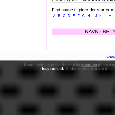
Find navne til piger der starter m
A
B
C
D
E
F
G
H
I
J
K
L
M
NAVN - BET
konta
Navne-databasen er kompileret ud fra
navnesider
på nettet 
•
baby-navne.dk
: Godkendte danske
navne til bør