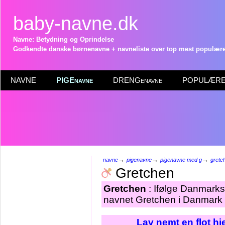
baby-navne.dk
Navne: Betydning og Oprindelse
Godkendte danske børnenavne + navneliste over top mest populære 
NAVNE
PIGEnavne
DRENGenavne
POPULÆRE 
→
→
→
navne
pigenavne
pigenavne med g
gretc
Gretchen
Gretchen
: Ifølge Danmarks 
navnet Gretchen i Danmark p
Lav nemt en flot h