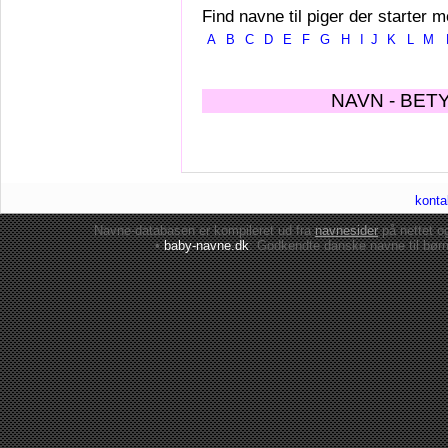
Find navne til piger der starter m
A
B
C
D
E
F
G
H
I
J
K
L
M
NAVN - BET
konta
Navne-databasen er kompileret ud fra
navnesider
på nettet 
•
baby-navne.dk
: Godkendte danske
navne til bør