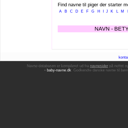
Find navne til piger der starter m
A
B
C
D
E
F
G
H
I
J
K
L
M
NAVN - BET
konta
Navne-databasen er kompileret ud fra
navnesider
på nettet 
•
baby-navne.dk
: Godkendte danske
navne til bør