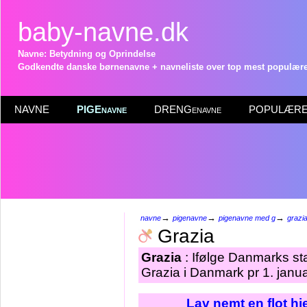
baby-navne.dk
Navne: Betydning og Oprindelse
Godkendte danske børnenavne + navneliste over top mest populære 
NAVNE
PIGEnavne
DRENGenavne
POPULÆRE 
→
→
→
navne
pigenavne
pigenavne med g
grazi
Grazia
Grazia
: Ifølge Danmarks sta
Grazia i Danmark pr 1. janu
Lav nemt en flot h