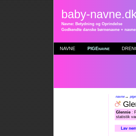
baby-navne.d
Navne: Betydning og Oprindelse
Godkendte danske børnenavne + navneli
NAVNE
PIGEnavne
DRENG
→
navne
pig
Gle
Glennie
: P
statistik v
Lav nem