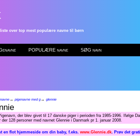
k
ste over top mest populære navne til børn
enavne
POPULÆRE navne
SØG navn
→
→
enavne
pigenavne med g
glennie
nnie
igenavn, der blev givet til 17 danske piger i perioden fra 1985-1996. Ifølge 
ar der 128 personer med navnet Glennie i Danmark pr 1. januar 2008.
t en flot hjemmeside om din baby, f.eks.
www.Glennie.dk
. Prøv det grat