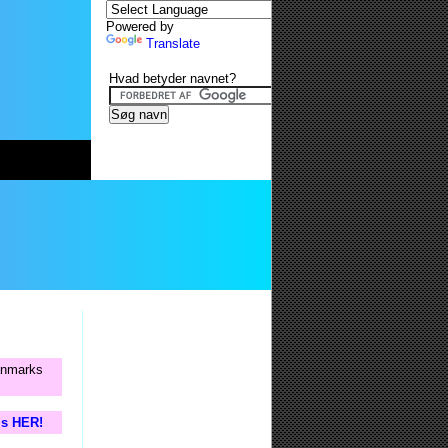
Powered by
Translate
Hvad betyder navnet?
Danmarks
is HER!