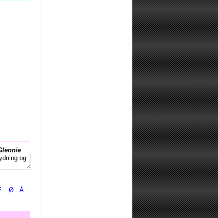
Glennie
Æ
Ø
Å