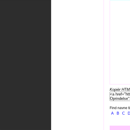
Kopiér HTML-
Find navne ti
A
B
C