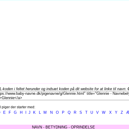
koden i feltet herunder og indsæt koden på dit website for at linke til navn:
l piger der starter med:
D
E
F
G
H
I
J
K
L
M
N
O
P
Q
R
S
T
U
V
W
X
Y
Z
NAVN - BETYDNING - OPRINDELSE