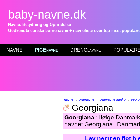
baby-navne.dk
Navne: Betydning og Oprindelse
Godkendte danske børnenavne + navneliste over top mest populære 
NAVNE
PIGEnavne
DRENGenavne
POPULÆRE 
→
→
→
navne
pigenavne
pigenavne med g
georg
Georgiana
Georgiana
: Ifølge Danmark
navnet Georgiana i Danmark
Lav nemt en flot h