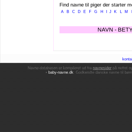
Find navne til piger der starter m
A
B
C
D
E
F
G
H
I
J
K
L
M
NAVN - BET
konta
Navne-databasen er kompileret ud fra
navnesider
på nettet 
•
baby-navne.dk
: Godkendte danske
navne til bør