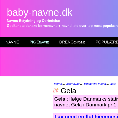
baby-navne.dk
Navne: Betydning og Oprindelse
Godkendte danske børnenavne + navneliste over top mest populære 
NAVNE
PIGEnavne
DRENGenavne
POPULÆRE 
→
→
→
navne
pigenavne
pigenavne med g
gela
Gela
Gela
: Ifølge Danmarks stati
navnet Gela i Danmark pr 1.
Lav nemt en flot hjemmesi