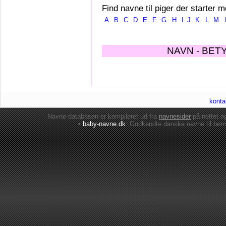
Find navne til piger der starter m
A
B
C
D
E
F
G
H
I
J
K
L
M
NAVN - BET
konta
Navne-databasen er kompileret ud fra
navnesider
på nettet 
•
baby-navne.dk
: Godkendte danske
navne til bør