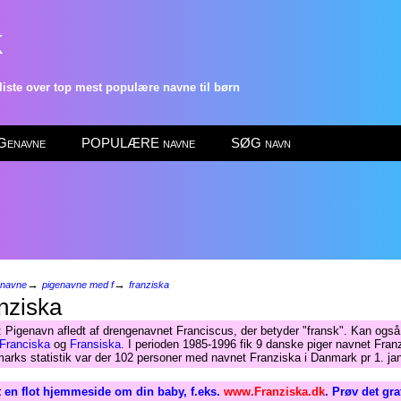
k
ste over top mest populære navne til børn
enavne
POPULÆRE navne
SØG navn
→
→
enavne
pigenavne med f
franziska
nziska
 Pigenavn afledt af drengenavnet Franciscus, der betyder "fransk". Kan ogs
Franciska
og
Fransiska
. I perioden 1985-1996 fik 9 danske piger navnet Fran
arks statistik var der 102 personer med navnet Franziska i Danmark pr 1. ja
 en flot hjemmeside om din baby, f.eks.
www.Franziska.dk
. Prøv det gra