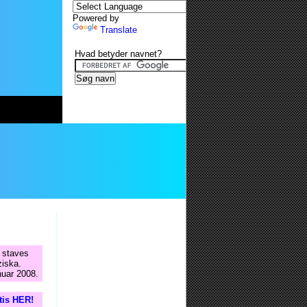
Powered by
Translate
Hvad betyder navnet?
å staves
ziska.
nuar 2008.
tis HER!