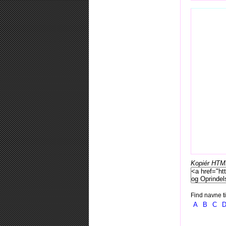
Kopiér HTML-
Find navne ti
A
B
C