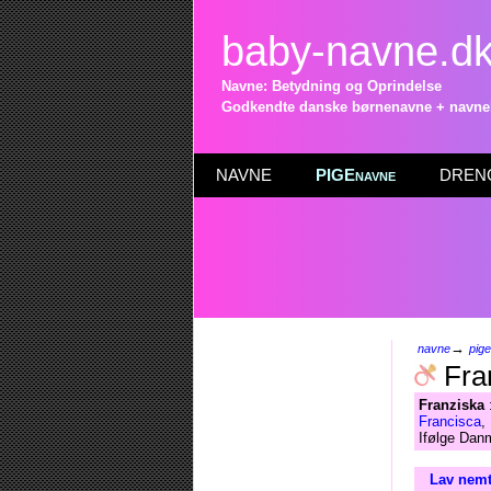
baby-navne.d
Navne: Betydning og Oprindelse
Godkendte danske børnenavne + navneli
NAVNE
PIGEnavne
DRENG
→
navne
pig
Fra
Franziska
:
Francisca
,
Ifølge Danm
Lav nemt