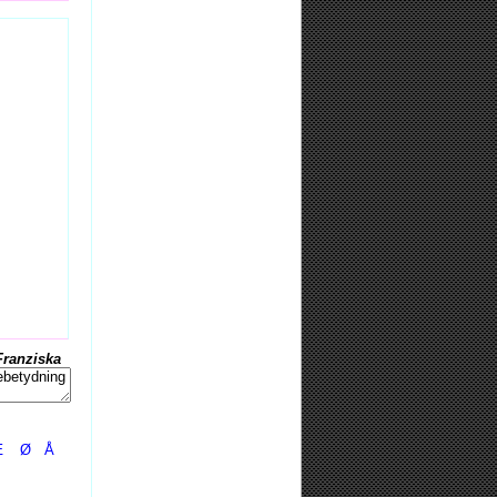
Franziska
Æ
Ø
Å