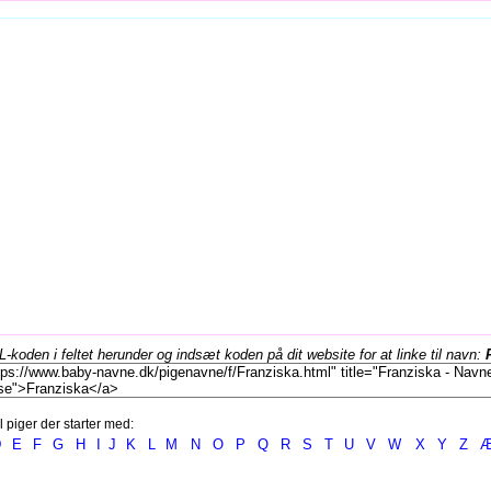
koden i feltet herunder og indsæt koden på dit website for at linke til navn:
l piger der starter med:
D
E
F
G
H
I
J
K
L
M
N
O
P
Q
R
S
T
U
V
W
X
Y
Z