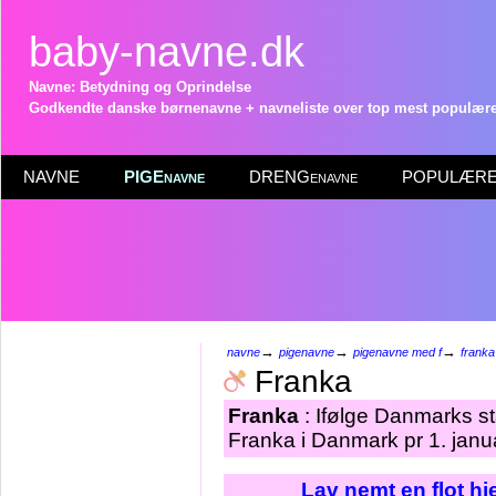
baby-navne.dk
Navne: Betydning og Oprindelse
Godkendte danske børnenavne + navneliste over top mest populære 
NAVNE
PIGEnavne
DRENGenavne
POPULÆRE 
→
→
→
navne
pigenavne
pigenavne med f
franka
Franka
Franka
: Ifølge Danmarks st
Franka i Danmark pr 1. janu
Lav nemt en flot h