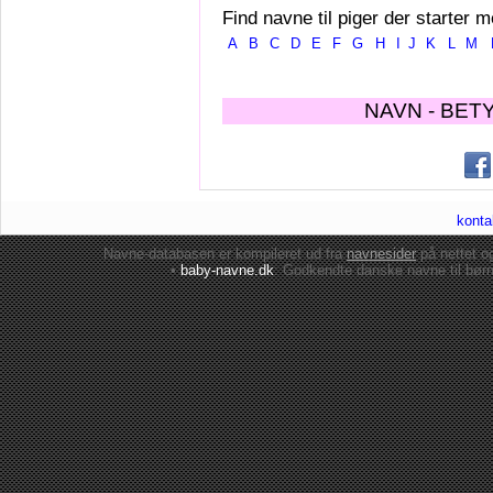
Find navne til piger der starter m
A
B
C
D
E
F
G
H
I
J
K
L
M
NAVN - BET
konta
Navne-databasen er kompileret ud fra
navnesider
på nettet 
•
baby-navne.dk
: Godkendte danske
navne til bør