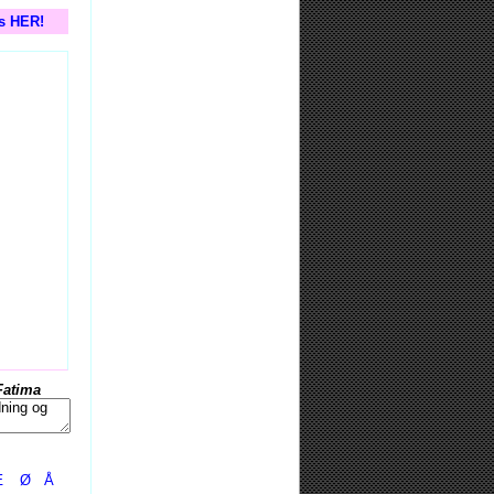
is HER!
Fatima
Æ
Ø
Å