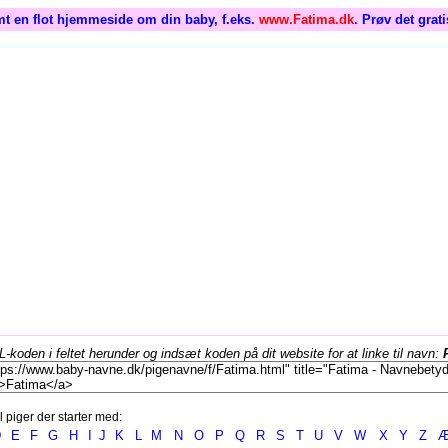
t en flot hjemmeside om din baby, f.eks.
www.Fatima.dk
. Prøv det grat
koden i feltet herunder og indsæt koden på dit website for at linke til navn:
l piger der starter med:
D
E
F
G
H
I
J
K
L
M
N
O
P
Q
R
S
T
U
V
W
X
Y
Z