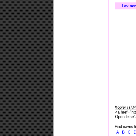
Lav nem
Kopiér HTML-
Find navne ti
A
B
C