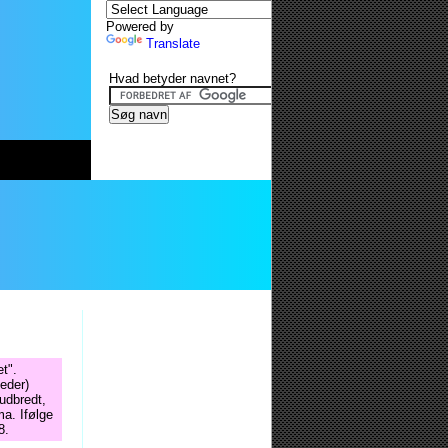
Powered by
Translate
Hvad betyder navnet?
t".
eder)
 udbredt,
ma. Ifølge
8.