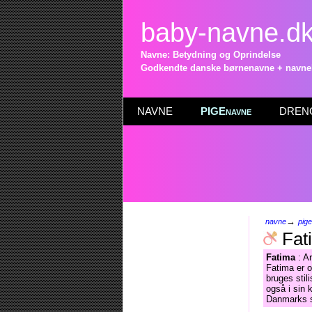
baby-navne.d
Navne: Betydning og Oprindelse
Godkendte danske børnenavne + navneli
NAVNE
PIGEnavne
DRENG
→
navne
pig
Fat
Fatima
: Ar
Fatima er o
bruges stil
også i sin 
Danmarks s