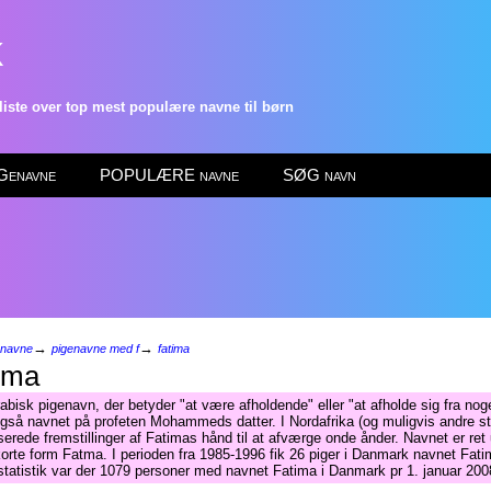
k
ste over top mest populære navne til børn
enavne
POPULÆRE navne
SØG navn
→
→
enavne
pigenavne med f
fatima
ima
abisk pigenavn, der betyder "at være afholdende" eller "at afholde sig fra noge
gså navnet på profeten Mohammeds datter. I Nordafrika (og muligvis andre st
iserede fremstillinger af Fatimas hånd til at afværge onde ånder. Navnet er ret
korte form Fatma. I perioden fra 1985-1996 fik 26 piger i Danmark navnet Fati
tatistik var der 1079 personer med navnet Fatima i Danmark pr 1. januar 200