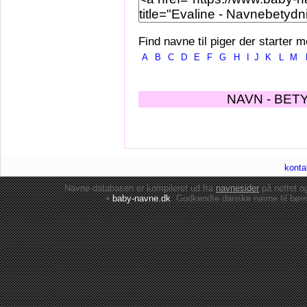
Find navne til piger der starter m
A
B
C
D
E
F
G
H
I
J
K
L
M
NAVN - BET
konta
Navne-databasen er kompileret ud fra
navnesider
på nettet 
•
baby-navne.dk
: Godkendte danske
navne til bør