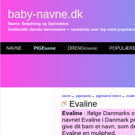
baby-navne.dk
Navne: Betydning og Oprindelse
Godkendte danske børnenavne + navneliste over top mest populære 
NAVNE
PIGEnavne
DRENGenavne
POPULÆRE 
→
→
→
navne
pigenavne
pigenavne med e
evali
Evaline
Evaline
: Ifølge Danmarks st
navnet Evaline i Danmark pr
give dit barn et navn, som de
Evaline en mulighed.