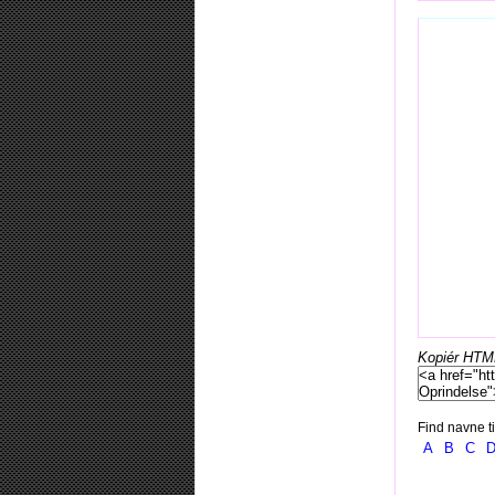
Kopiér HTML-
Find navne ti
A
B
C