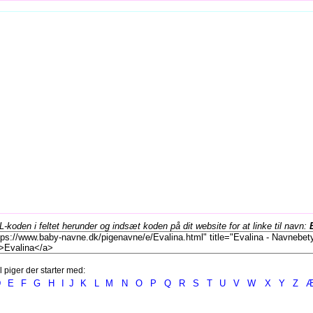
koden i feltet herunder og indsæt koden på dit website for at linke til navn:
l piger der starter med:
D
E
F
G
H
I
J
K
L
M
N
O
P
Q
R
S
T
U
V
W
X
Y
Z