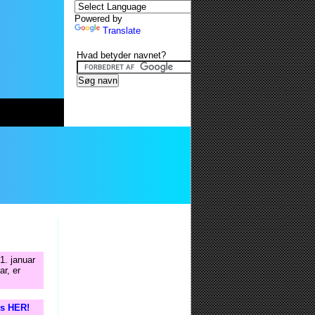
Powered by
Translate
Hvad betyder navnet?
1. januar
ar, er
is HER!