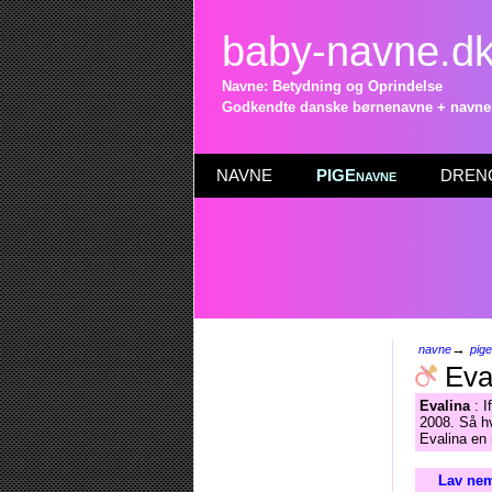
baby-navne.d
Navne: Betydning og Oprindelse
Godkendte danske børnenavne + navneli
NAVNE
PIGEnavne
DRENG
→
navne
pig
Eva
Evalina
: I
2008. Så hv
Evalina en
Lav nem