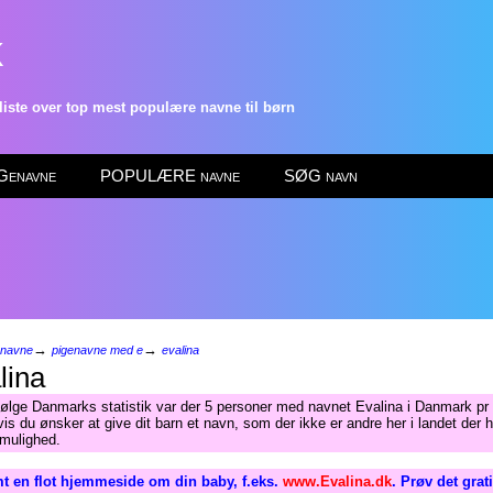
k
ste over top mest populære navne til børn
enavne
POPULÆRE navne
SØG navn
→
→
enavne
pigenavne med e
evalina
lina
følge Danmarks statistik var der 5 personer med navnet Evalina i Danmark pr 
is du ønsker at give dit barn et navn, som der ikke er andre her i landet der h
 mulighed.
t en flot hjemmeside om din baby, f.eks.
www.Evalina.dk
. Prøv det grat