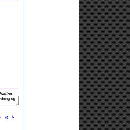
Evalina
Æ
Ø
Å