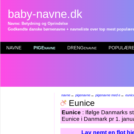
baby-navne.dk
Navne: Betydning og Oprindelse
Godkendte danske børnenavne + navneliste over top mest populære 
NAVNE
PIGEnavne
DRENGenavne
POPULÆRE 
→
→
→
navne
pigenavne
pigenavne med e
eunic
Eunice
Eunice
: Ifølge Danmarks st
Eunice i Danmark pr 1. janu
Lav nemt en flot h