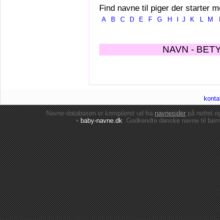
Find navne til piger der starter m
A
B
C
D
E
F
G
H
I
J
K
L
M
NAVN - BET
konta
Navne-databasen er kompileret ud fra
navnesider
på nettet 
•
baby-navne.dk
: Godkendte danske
navne til bør