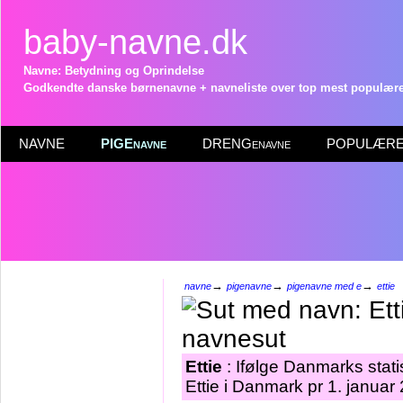
baby-navne.dk
Navne: Betydning og Oprindelse
Godkendte danske børnenavne + navneliste over top mest populære 
NAVNE
PIGEnavne
DRENGenavne
POPULÆRE 
→
→
→
navne
pigenavne
pigenavne med e
ettie
Ettie
: Ifølge Danmarks stat
Ettie i Danmark pr 1. januar