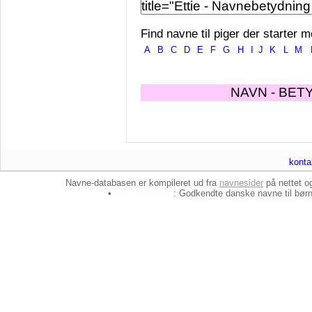
Find navne til piger der starter m
A
B
C
D
E
F
G
H
I
J
K
L
M
NAVN - BET
konta
Navne-databasen er kompileret ud fra
navnesider
på nettet 
•
baby-navne.dk
: Godkendte danske
navne til bør