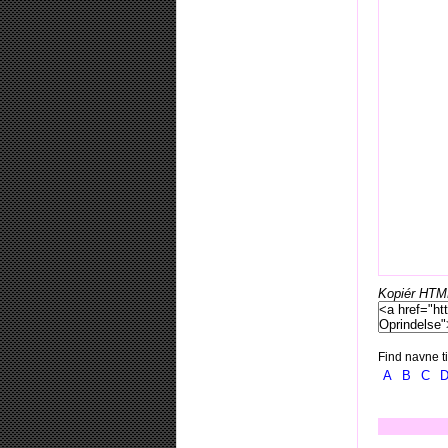
Kopiér HTML-
Find navne ti
A
B
C