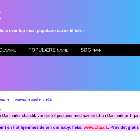
k
ste over top mest populære navne til børn
enavne
POPULÆRE navne
SØG navn
→
→
enavne
pigenavne med e
etta
a
e Danmarks statistik var der 22 personer med navnet Etta i Danmark pr 1. jan
emt en flot hjemmeside om din baby, f.eks.
www.Etta.dk
. Prøv det grati