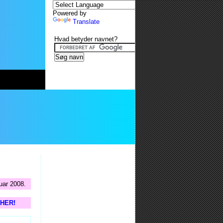
Powered by
Translate
Hvad betyder navnet?
uar 2008.
s HER!