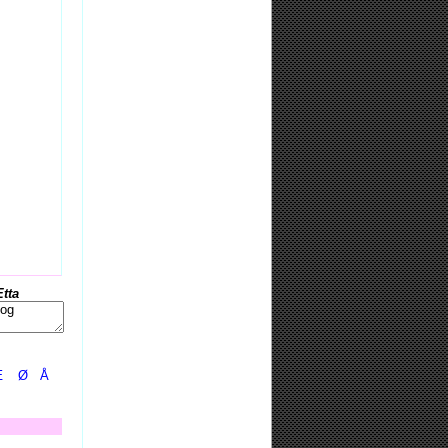
Etta
Æ
Ø
Å