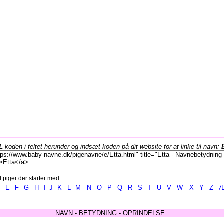
koden i feltet herunder og indsæt koden på dit website for at linke til navn:
l piger der starter med:
D
E
F
G
H
I
J
K
L
M
N
O
P
Q
R
S
T
U
V
W
X
Y
Z
NAVN - BETYDNING - OPRINDELSE