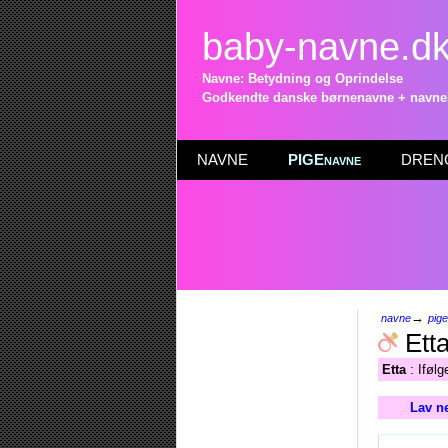
baby-navne.d
Navne: Betydning og Oprindelse
Godkendte danske børnenavne + navneli
NAVNE
PIGEnavne
DRENG
→
navne
pig
Ett
Etta
: Ifølg
Lav n