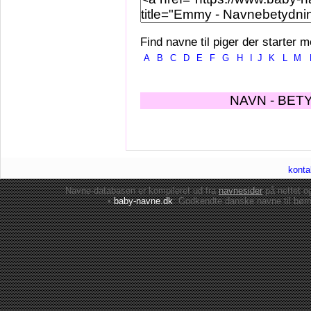
Find navne til piger der starter m
A
B
C
D
E
F
G
H
I
J
K
L
M
NAVN - BET
konta
Navne-databasen er kompileret ud fra
navnesider
på nettet 
•
baby-navne.dk
: Godkendte danske
navne til bør