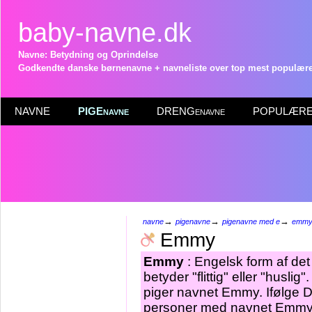
baby-navne.dk
Navne: Betydning og Oprindelse
Godkendte danske børnenavne + navneliste over top mest populære 
NAVNE
PIGEnavne
DRENGenavne
POPULÆRE 
→
→
→
navne
pigenavne
pigenavne med e
emm
Emmy
Emmy
: Engelsk form af d
betyder "flittig" eller "husli
piger navnet Emmy. Ifølge D
personer med navnet Emmy i