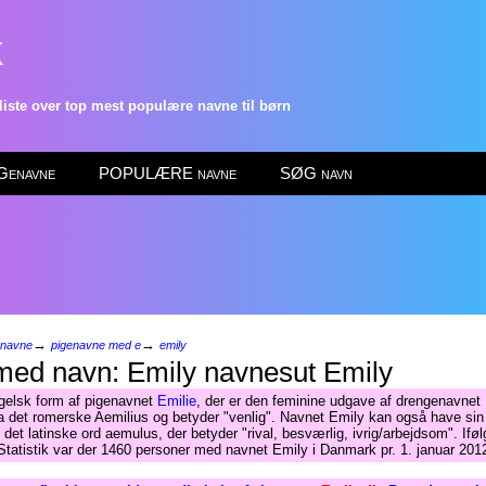
k
ste over top mest populære navne til børn
enavne
POPULÆRE navne
SØG navn
→
→
enavne
pigenavne med e
emily
Emily
gelsk form af pigenavnet
Emilie
, der er den feminine udgave af drengenavnet
a det romerske Aemilius og betyder "venlig". Navnet Emily kan også have sin
i det latinske ord aemulus, der betyder "rival, besværlig, ivrig/arbejdsom". Iføl
atistik var der 1460 personer med navnet Emily i Danmark pr. 1. januar 201