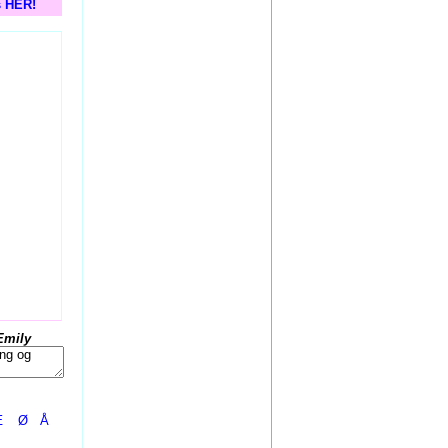
s HER!
Emily
Æ
Ø
Å