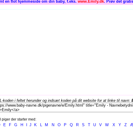
mt en flot hjemmeside om din baby, f.eks.
www.Emily.dk
. Prøv det grati
koden i feltet herunder og indsæt koden på dit website for at linke til navn:
l piger der starter med:
D
E
F
G
H
I
J
K
L
M
N
O
P
Q
R
S
T
U
V
W
X
Y
Z