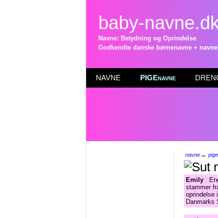
baby-navne.d
Navne: Betydning og Oprindelse
Godkendte danske børnenavne + navneli
NAVNE
PIGEnavne
DRENG
→
navne
pig
Emily
: En
stammer fr
oprindelse 
Danmarks St