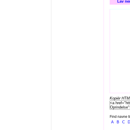
Lav ne
Kopiér HTML-
Find navne ti
A
B
C