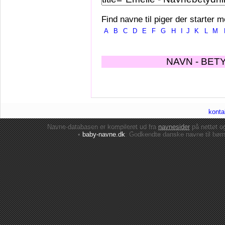
Find navne til piger der starter m
A
B
C
D
E
F
G
H
I
J
K
L
M
NAVN - BET
konta
Navne-databasen er kompileret ud fra
navnesider
på nettet 
•
baby-navne.dk
: Godkendte danske
navne til bør