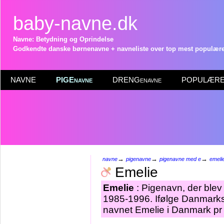
baby-navne.dk
Navne: Betydning og Oprindelse
Godkendte danske børnenavne + navneliste over top mest populære 
NAVNE
PIGEnavne
DRENGenavne
POPULÆRE 
→
→
→
navne
pigenavne
pigenavne med e
emeli
Emelie
Emelie
: Pigenavn, der blev g
1985-1996. Ifølge Danmarks 
navnet Emelie i Danmark pr 