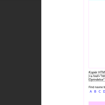
Kopiér HTML-
Find navne ti
A
B
C