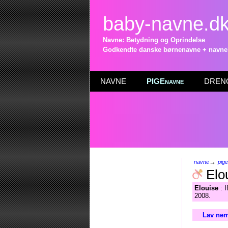
baby-navne.d
Navne: Betydning og Oprindelse
Godkendte danske børnenavne + navneli
NAVNE
PIGEnavne
DRENG
→
navne
pig
Elo
Elouise
: I
2008.
Lav nem