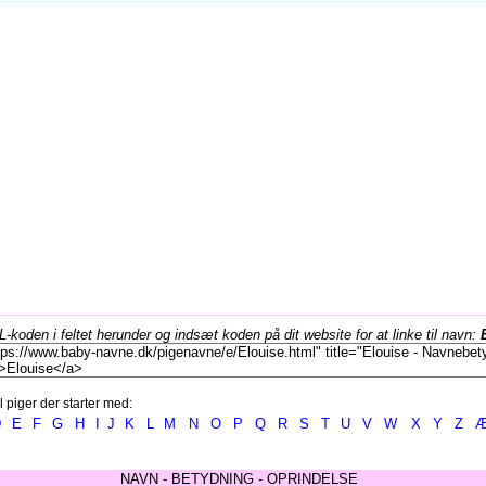
koden i feltet herunder og indsæt koden på dit website for at linke til navn:
l piger der starter med:
D
E
F
G
H
I
J
K
L
M
N
O
P
Q
R
S
T
U
V
W
X
Y
Z
NAVN - BETYDNING - OPRINDELSE