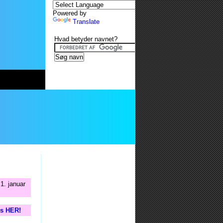
Powered by
Translate
Hvad betyder navnet?
1. januar
is HER!