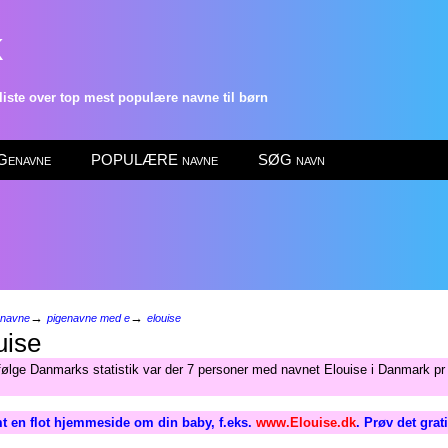
k
ste over top mest populære navne til børn
enavne
POPULÆRE navne
SØG navn
→
→
enavne
pigenavne med e
elouise
uise
følge Danmarks statistik var der 7 personer med navnet Elouise i Danmark pr 
t en flot hjemmeside om din baby, f.eks.
www.Elouise.dk
. Prøv det grat