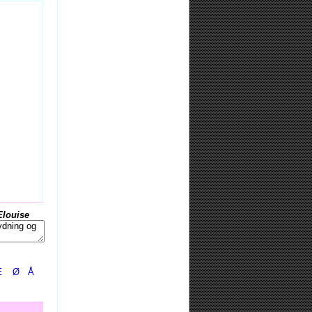
Elouise
Æ
Ø
Å