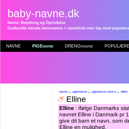
baby-navne.dk
Navne: Betydning og Oprindelse
Godkendte danske børnenavne + navneliste over top mest populære 
NAVNE
PIGEnavne
DRENGenavne
POPULÆRE 
→
→
→
navne
pigenavne
pigenavne med e
elline
Elline
Elline
: Ifølge Danmarks stat
navnet Elline i Danmark pr 1
give dit barn et navn, som de
Elline en mulighed.