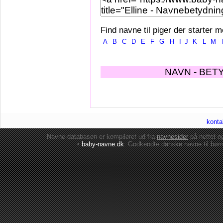
Find navne til piger der starter m
A
B
C
D
E
F
G
H
I
J
K
L
M
NAVN - BET
konta
Navne-databasen er kompileret ud fra
navnesider
på nettet 
•
baby-navne.dk
: Godkendte danske
navne til bør