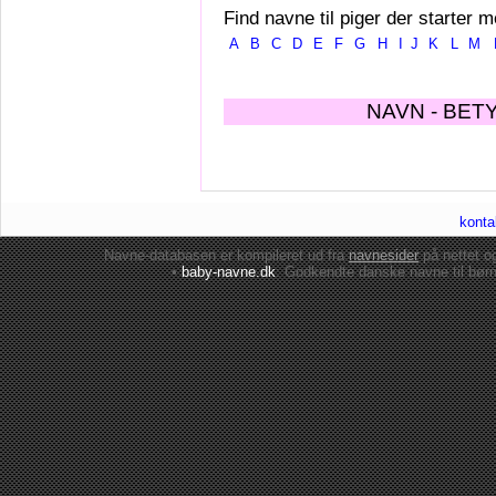
Find navne til piger der starter m
A
B
C
D
E
F
G
H
I
J
K
L
M
NAVN - BET
konta
Navne-databasen er kompileret ud fra
navnesider
på nettet 
•
baby-navne.dk
: Godkendte danske
navne til bør