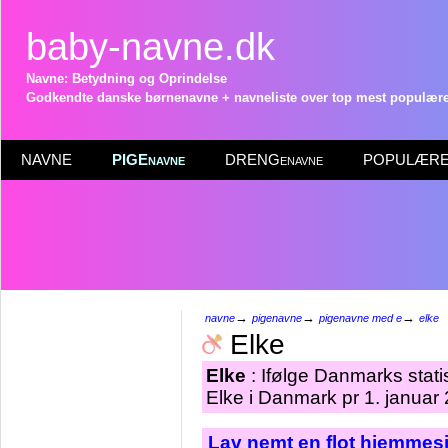
baby-navne.dk
Navne: Betydning og Oprindelse
Godkendte danske børnenavne + navneliste over top mest populære 
NAVNE
PIGEnavne
DRENGenavne
POPULÆRE 
→
→
→
navne
pigenavne
pigenavne med e
elke
Elke
Elke
: Ifølge Danmarks stati
Elke i Danmark pr 1. januar
Lav nemt en flot hjemmesi