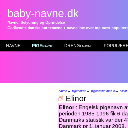
baby-navne.dk
Navne: Betydning og Oprindelse
Godkendte danske børnenavne + navneliste over top mest populære 
NAVNE
PIGEnavne
DRENGenavne
POPULÆRE 
→
→
→
navne
pigenavne
pigenavne med e
elinor
Elinor
Elinor
: Engelsk pigenavn af
perioden 1985-1996 fik 6 dan
Danmarks statistik var der 
Danmark pr 1. januar 2008.