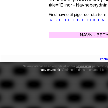
Find navne til piger der starter m
A
B
C
D
E
F
G
H
I
J
K
L
M
NAVN - BET
konta
Navne-databasen er kompileret ud fra
navnesider
på nettet 
•
baby-navne.dk
: Godkendte danske
navne til bør